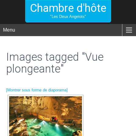
Chambre d'hôte
"Les Deux Angelots"
Menu
Images tagged "Vue
plongeante"
[Montrer sous forme de diaporama]